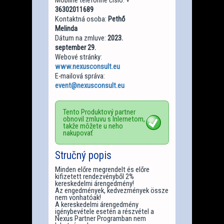
36302011689
Kontaktná osoba:
Pethő
Melinda
Dátum na zmluve:
2023.
september 29.
Webové stránky:
www.nexusconsult.eu
E-mailová správa:
event@nexusconsult.eu
Tento Produktový partner
obnovil zmluvu s Inlernetom,
takže môžete u neho
nakupovať
Stručný popis
Minden előre megrendelt és előre
kifizetett rendezvényből 2%
kereskedelmi árengedmény!
Az engedmények, kedvezmények össze
nem vonhatóak!
A kereskedelmi árengedmény
igénybevétele esetén a részvétel a
Nexus Partner Programban nem