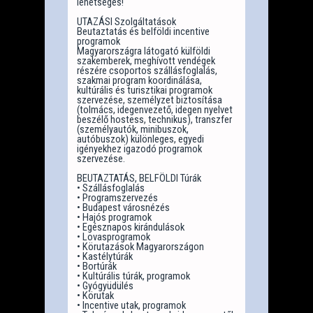
lehetséges!
UTAZÁSI Szolgáltatások
Beutaztatás és belföldi incentive
programok
Magyarországra látogató külföldi
szakemberek, meghívott vendégek
részére csoportos szállásfoglalás,
szakmai program koordinálása,
kultúrális és turisztikai programok
szervezése, személyzet biztosítása
(tolmács, idegenvezető, idegen nyelvet
beszélő hostess, technikus), transzfer
(személyautók, minibuszok,
autóbuszok) különleges, egyedi
igényekhez igazodó programok
szervezése.
BEUTAZTATÁS, BELFÖLDI Túrák
• Szállásfoglalás
• Programszervezés
• Budapest városnézés
• Hajós programok
• Egésznapos kirándulások
• Lovasprogramok
• Körutazások Magyarországon
• Kastélytúrák
• Bortúrák
• Kultúrális túrák, programok
• Gyógyüdülés
• Körutak
• Incentive utak, programok