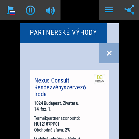
PARTNERSKÉ VÝHODY
Nexus Consult
Rendezvényszervező
Iroda
1024 Budapest, Zivatar u.
14. fsz. 1.
Termékpartner azonosító:
HU12187PP01
Obchodná zľava:
2%
Mobilné telefónne číslo:
+