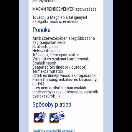
lebonyolítását.
MAGÁN RENDEZVÉNYEK szervezését
További, a Megbízó által igényelt
szolgáltatások szervezése.
Ponuka
Amik szervezésében a legtöbbször a
segítségünket kérik:
Szállásfoglalás
Helyszínfoglalás
Tréningek, tréningsorozatok
Vállalati és szakmai konferenciák
Családi napok
Csapatépítés (indoor / outdoor)
Termékbemutatók
Üzleti és ünnepi vacsorák, fogadások
Partik (farsang, mikulás- és karácsonyi
partyk)
... és nem utolsó sorban családi
rendezvények (születésnapok, esküvők,
gyerekzsúrok ...).
Spôsoby platieb
Späť na predošlú stránku