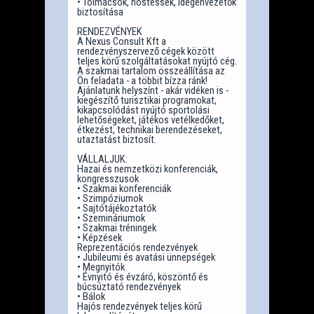
• Tolmácsok, hostessek, idegenvezetők
biztosítása
RENDEZVÉNYEK
A Nexus Consult Kft a
rendezvényszervező cégek között
teljes körű szolgáltatásokat nyújtó cég.
A szakmai tartalom összeállítása az
Ön feladata - a többit bízza ránk!
Ajánlatunk helyszínt - akár vidéken is -
kiegészítő turisztikai programokat,
kikapcsolódást nyújtó sportolási
lehetőségeket, játékos vetélkedőket,
étkezést, technikai berendezéseket,
utaztatást biztosít.
VÁLLALJUK:
Hazai és nemzetközi konferenciák,
kongresszusok
• Szakmai konferenciák
• Szimpóziumok
• Sajtótájékoztatók
• Szemináriumok
• Szakmai tréningek
• Képzések
Reprezentációs rendezvények
• Jubileumi és avatási ünnepségek
• Megnyitók
• Évnyitó és évzáró, köszöntő és
búcsúztató rendezvények
• Bálok
Hajós rendezvények teljes körű