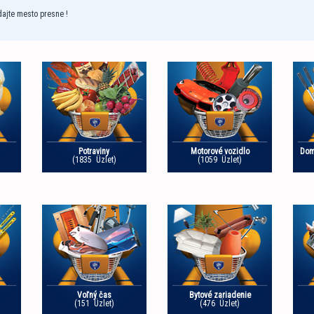
dajte mesto presne !
Potraviny
Motorové vozidlo
Dom
(1835 Üzlet)
(1059 Üzlet)
Voľný čas
Bytové zariadenie
(151 Üzlet)
(476 Üzlet)