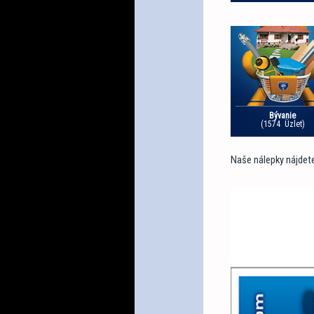
Bývanie
(1574 Üzlet)
Naše nálepky nájdet