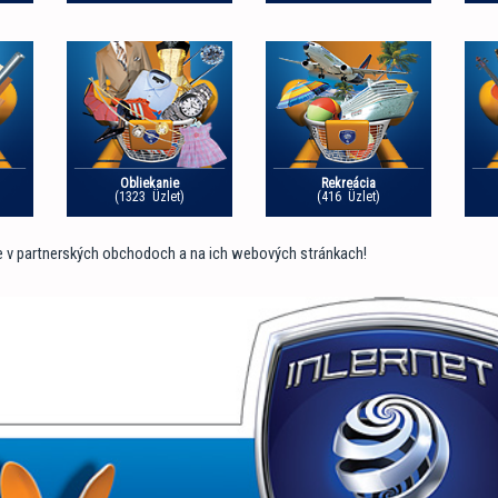
Obliekanie
Rekreácia
(1323 Üzlet)
(416 Üzlet)
e v partnerských obchodoch a na ich webových stránkach!