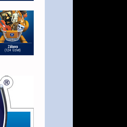
Zábava
(124 Üzlet)