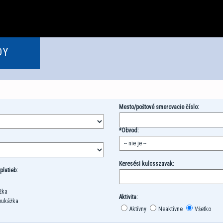
DY
Mesto/poštové smerovacie číslo:
*Obvod:
Keresési kulcsszavak:
latieb:
žka
Aktivita:
poukážka
Aktívny
Neaktívne
Všetko