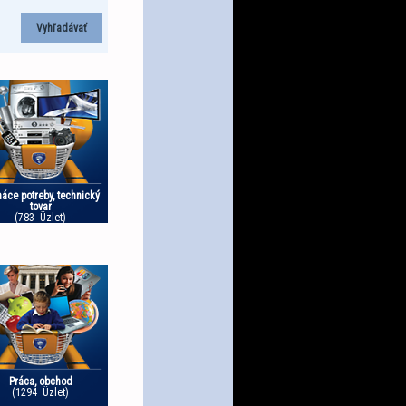
áce potreby, technický
tovar
(783 Üzlet)
Práca, obchod
(1294 Üzlet)