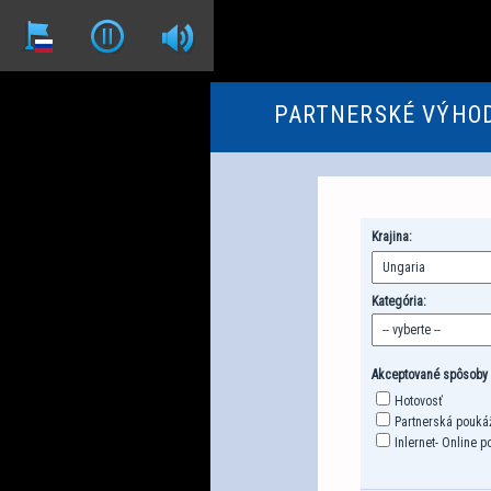
PARTNERSKÉ VÝHO
Krajina:
Kategória:
Akceptované spôsoby p
Hotovosť
Partnerská pouká
Inlernet- Online 