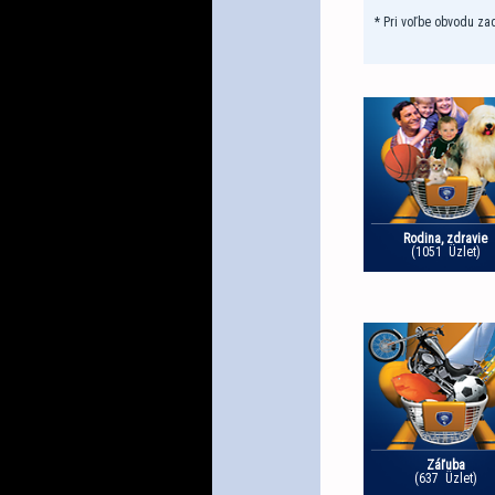
* Pri voľbe obvodu za
Rodina, zdravie
(1051 Üzlet)
Záľuba
(637 Üzlet)