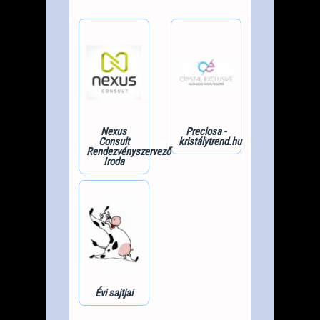
Nexus
Preciosa -
Consult
kristálytrend.hu
Rendezvényszervező
Iroda
Évi sajtjai