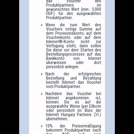
das Voucher des
Produktpartners im
gewünschten Wert (min.: 5.000
HUF) für den ausgewählten
Produktpartner.
Wenn die zum Wert des
Vouchers nötige Summe auf
dem Provisionskonto, auf dem
Voucherkonto oder auf dem
Inlernet®-Konto nicht zur
Verfügung steht, dann sollen
Sie diese vor dem Starten des
Bestellungsprozesses auf das
Bankkonto von Inlernet
überweisen oder dort
persönlich anlegen.
Nach der erfolgreichen
Bestellung und Bezahlung
bestellt Inlernet das Voucher
vom Produktpartner.
Nachdem das Voucher bei
Inlernet angekommen ist,
können Sie es auf die
ausgewählte Weise (per Eilbote
oder persönlich im Büro der
Inlernet Hungary Partners Zrt.)
übernehmen.
10% der Preisermäßigung
bekommt Produktpartner nach