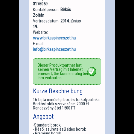
3176059
Kontaktperson:
Birkás
Zoltán
Vertragsdatum:
2014. június
19.
Website:
www.birkaspinceszet.hu
E-mail:
info@birkaspinceszet.hu
Dieser Produktpartner hat
seinen Vertrag mit Inlernet
erneuert, Sie können ruhig bei
ihm einkaufen.
Kurze Beschreibung
16 fajta minőségi bor, és törkölypálinka.
Borkóstolók szervezése: 2000 Ft
Rendezvény étel 1500 FT
Angebot
-Standard borok,
- Késői szüretelésű édes borok
- Prémium borok