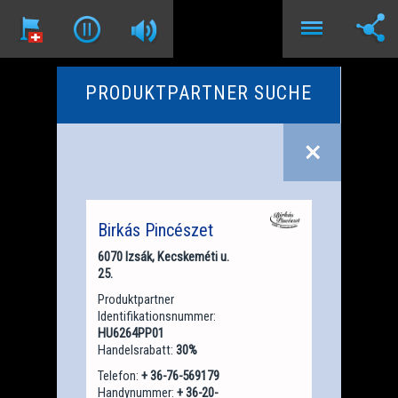
PRODUKTPARTNER SUCHE
Birkás Pincészet
6070 Izsák, Kecskeméti u.
25.
Produktpartner
Identifikationsnummer:
HU6264PP01
Handelsrabatt:
30%
Telefon:
+ 36-76-569179
Handynummer:
+ 36-20-