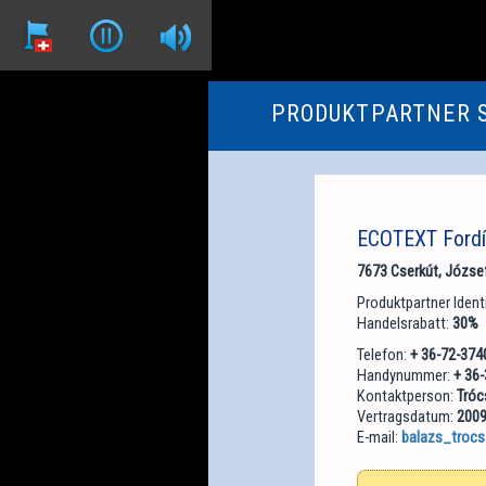
PRODUKTPARTNER 
ECOTEXT Fordít
7673 Cserkút, József 
Produktpartner Iden
Handelsrabatt:
30%
Telefon:
+ 36-72-374
Handynummer:
+ 36
Kontaktperson:
Tróc
Vertragsdatum:
2009
E-mail:
balazs_troc