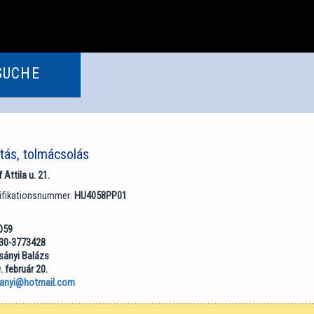
SUCHE
ás, tolmácsolás
Attila u. 21.
tifikationsnummer:
HU4058PP01
059
-30-3773428
sányi Balázs
. február 20.
sanyi@hotmail.com