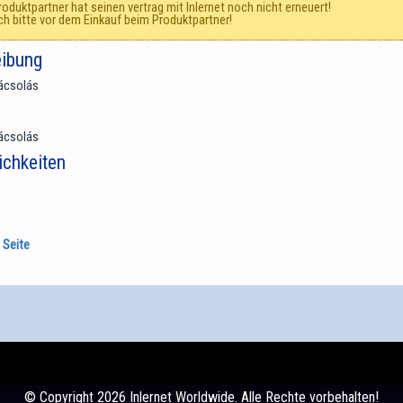
roduktpartner hat seinen vertrag mit Inlernet noch nicht erneuert!
ch bitte vor dem Einkauf beim Produktpartner!
eibung
mácsolás
mácsolás
chkeiten
 Seite
© Copyright 2026 Inlernet Worldwide. Alle Rechte vorbehalten!