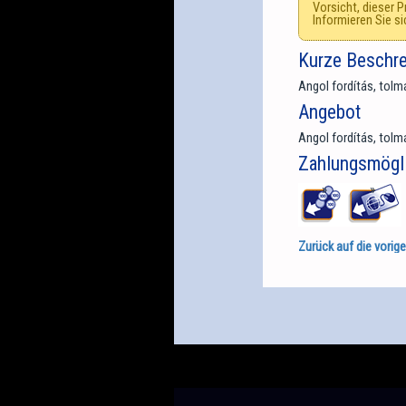
Vorsicht, dieser P
Informieren Sie si
Kurze Beschr
Angol fordítás, tol
Angebot
Angol fordítás, tol
Zahlungsmögli
Zurück auf die vorige