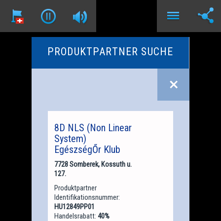
PRODUKTPARTNER SUCHE
8D NLS (Non Linear
System)
EgészségŐr Klub
7728 Somberek, Kossuth u.
127.
Produktpartner
Identifikationsnummer:
HU12849PP01
Handelsrabatt:
40%