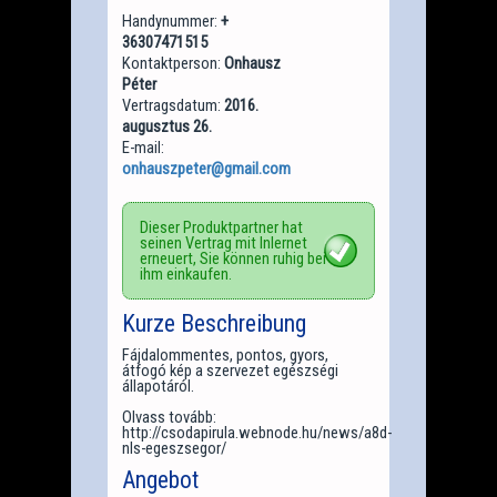
Handynummer:
+
36307471515
Kontaktperson:
Onhausz
Péter
Vertragsdatum:
2016.
augusztus 26.
E-mail:
onhauszpeter@gmail.com
Dieser Produktpartner hat
seinen Vertrag mit Inlernet
erneuert, Sie können ruhig bei
ihm einkaufen.
Kurze Beschreibung
Fájdalommentes, pontos, gyors,
átfogó kép a szervezet egészségi
állapotáról.
Olvass tovább:
http://csodapirula.webnode.hu/news/a8d-
nls-egeszsegor/
Angebot