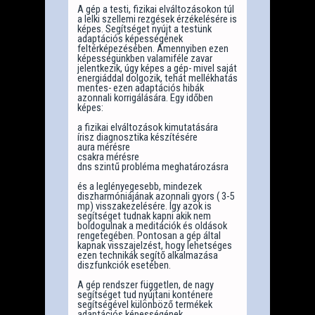
A gép a testi, fizikai elváltozásokon túl
a lelki szellemi rezgések érzékelésére is
képes. Segítséget nyújt a testünk
adaptációs képességének
feltérképezésében. Amennyiben ezen
képességünkben valamiféle zavar
jelentkezik, úgy képes a gép- mivel saját
energiáddal dolgozik, tehát mellékhatás
mentes- ezen adaptációs hibák
azonnali korrigálására. Egy időben
képes:
a fizikai elváltozások kimutatására
írisz diagnosztika készítésére
aura mérésre
csakra mérésre
dns szintű probléma meghatározásra
és a leglényegesebb, mindezek
diszharmóniájának azonnali gyors ( 3-5
mp) visszakezelésére. Így azok is
segítséget tudnak kapni akik nem
boldogulnak a meditációk és oldások
rengetegében. Pontosan a gép által
kapnak visszajelzést, hogy lehetséges
ezen technikák segítő alkalmazása
diszfunkciók esetében.
A gép rendszer független, de nagy
segítséget tud nyújtani konténere
segítségével különböző termékek
adaptációs képességének