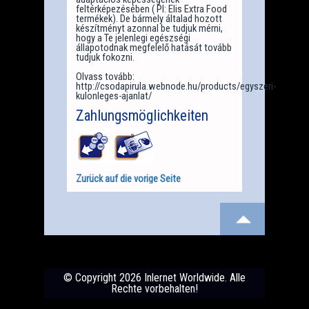
feltérképezésében ( Pl: Elis Extra Food
termékek). De bármely általad hozott
készítményt azonnal be tudjuk mérni,
hogy a Te jelenlegi egészségi
állapotodnak megfelelő hatását tovább
tudjuk fokozni.
Olvass tovább:
http://csodapirula.webnode.hu/products/egyszeri-
kulonleges-ajanlat/
Zahlungsmöglichkeiten
Zurück auf die vorige Seite
© Copyright 2026 Inlernet Worldwide. Alle
Rechte vorbehalten!