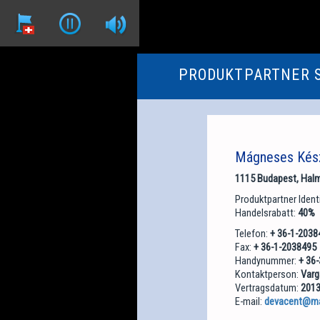
PRODUKTPARTNER 
Mágneses Kés
1115 Budapest, Halmi
Produktpartner Iden
Handelsrabatt:
40%
Telefon:
+ 36-1-2038
Fax:
+ 36-1-2038495
Handynummer:
+ 36
Kontaktperson:
Varg
Vertragsdatum:
2013
E-mail:
devacent@mai