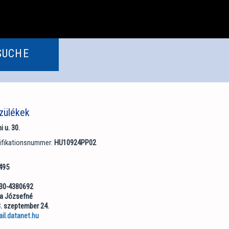
SUCHE
zülékek
 u. 30.
tifikationsnummer:
HU10924PP02
495
-30-4380692
a Józsefné
. szeptember 24.
l.datanet.hu