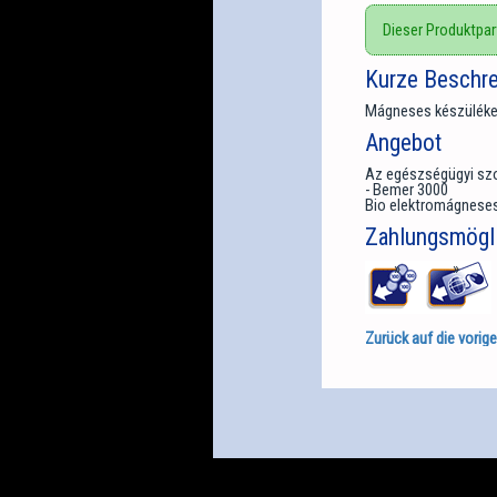
Dieser Produktpart
Kurze Beschr
Mágneses készüléke
Angebot
Az egészségügyi szo
- Bemer 3000
Bio elektromágneses 
Zahlungsmögli
Zurück auf die vorige