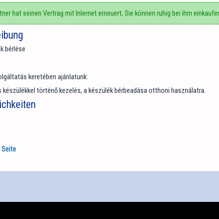
ner hat seinen Vertrag mit Inlernet erneuert, Sie können ruhig bei ihm einkaufe
eibung
k bérlése
lgáltatás keretében ajánlatunk:
készülékkel történő kezelés, a készülék bérbeadása otthoni használatra.
chkeiten
 Seite