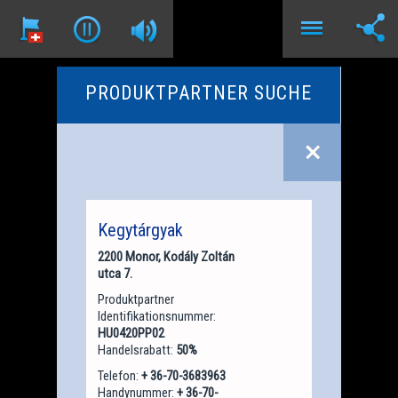
PRODUKTPARTNER SUCHE
Kegytárgyak
2200 Monor, Kodály Zoltán
utca 7.
Produktpartner
Identifikationsnummer:
HU0420PP02
Handelsrabatt:
50%
Telefon:
+ 36-70-3683963
Handynummer:
+ 36-70-