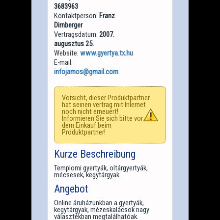
3683963
Kontaktperson:
Franz
Dirnberger
Vertragsdatum:
2007.
augusztus 25.
Website:
www.gyertya.tx.hu
E-mail:
infojamos@gmail.com
Vorsicht, dieser Produktpartner
hat seinen vertrag mit Inlernet
noch nicht erneuert!
Informieren Sie sich bitte vor
dem Einkauf beim
Produktpartner!
Kurze Beschreibung
Templomi gyertyák, oltárgyertyák,
mécsesek, kegytárgyak
Angebot
Online áruházunkban a gyertyák,
kegytárgyak, mézeskalácsok nagy
választékban megtalálhatóak.