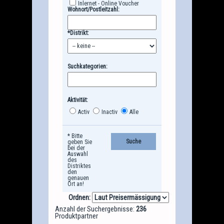
Inlernet - Online Voucher
Wohnort/Postleitzahl:
*Distrikt:
Suchkategorien:
Aktivität:
Activ
Inactiv
Alle
* Bitte
geben Sie
bei der
Auswahl
des
Distriktes
den
genauen
Ort an!
Ordnen:
Anzahl der Suchergebnisse:
236
Produktpartner