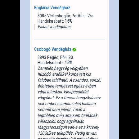
Boglárka Vendégház
8085 Vértesboglár, Petőfi u. 7/a.
Handelsrabatt:
15%
Falusi vendéglátás
Csobogó Vendégház
3893 Regéc, Fő u 80.
Handelsrabatt:
15%
Zemplén hegység völgyében
húzódó, erdőkkel körbevett kis
faluban található. A csendes, vonzó,
érintetlen természet egész évben
várja a túrázni, kikapcsolódni
vágyókat. Ez a furcsa hangzású név
sok ember számára első hallásra
semmit sem jelent. Talán a
legtöbben még arra sem tudnának
válaszolni, hogy egyáltalán
Magyarországon van-e ez a kicsiny,
120 lelkes település. Pedig itt van,
az ország északkeleti csücskében