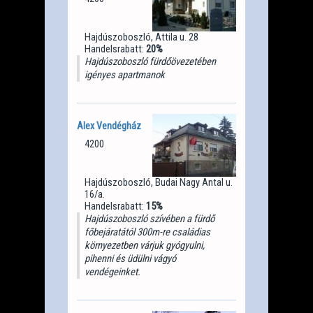
Hajdúszoboszló, Attila u. 28
Handelsrabatt:
20%
Hajdúszoboszló fürdőövezetében
igényes apartmanok
Alex Vendégház
4200
Hajdúszoboszló, Budai Nagy Antal u.
16/a.
Handelsrabatt:
15%
Hajdúszoboszló szívében a fürdő
főbejáratától 300m-re családias
környezetben várjuk gyógyulni,
pihenni és üdülni vágyó
vendégeinket.