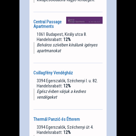
Central Passage
Apartments
1061 Budapest, Király utca 8.
Handelsrabatt:
12%
Belváros szívében kínálunk igényes
apartmanokat
Csillagfény Vendégház
3394 Egerszalók, Széchenyi I. u. 82.
Handelsrabatt:
12%
Egész évben várjuk a kedves
vendégeket
Thermál Panzió és Étterem
3394 Egerszalók, Széchenyi út 4.
Handelsrabatt:
12%