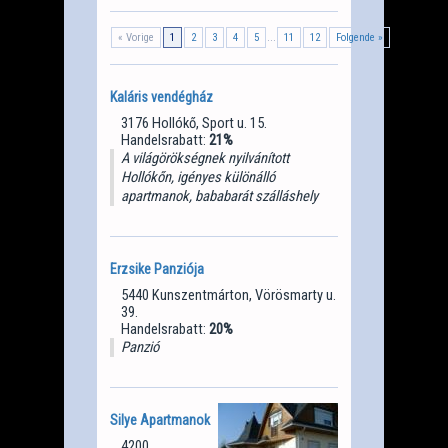
...
« Vorige
1
2
3
4
5
11
12
Folgende »
Kaláris vendégház
3176 Hollókő, Sport u. 15.
Handelsrabatt:
21%
A világörökségnek nyilvánított
Hollókőn, igényes különálló
apartmanok, bababarát szálláshely
Erzsike Panziója
5440 Kunszentmárton, Vörösmarty u.
39.
Handelsrabatt:
20%
Panzió
Silye Apartmanok
4200