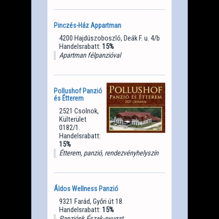
Pinczés-Ház Appartman
4200 Hajdúszoboszló, Deák F. u. 4/b
Handelsrabatt:
15%
Apartman félpanzióval
Pollushof Panzió
és Étterem
2521 Csolnok,
Külterület
0182/1.
Handelsrabatt:
15%
Étterem, panzió, rendezvényhelyszín
Áldos Wellness Panzió
9321 Farád, Győri út 18.
Handelsrabatt:
15%
Panziónk Észak-nyugat