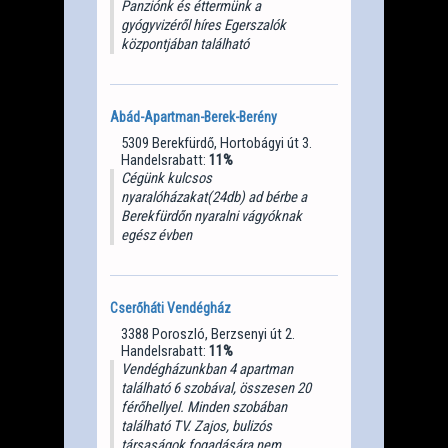
Panziónk és éttermünk a
gyógyvizéről híres Egerszalók
központjában található
Abád-Apartman-Berek-Berény
5309 Berekfürdő, Hortobágyi út 3.
Handelsrabatt:
11%
Cégünk kulcsos
nyaralóházakat(24db) ad bérbe a
Berekfürdőn nyaralni vágyóknak
egész évben
Cserőháti Vendégház
3388 Poroszló, Berzsenyi út 2.
Handelsrabatt:
11%
Vendégházunkban 4 apartman
található 6 szobával, összesen 20
férőhellyel. Minden szobában
található TV. Zajos, bulizós
társaságok fogadására nem