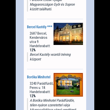
Magyarországon Győr és Sopron
között található.
Bercel Kastély ***
2687 Bercel,
Kenderváros
utca 9.
Handelsrabatt:
12%
Bercel Kastély vezetői tréning
központ
Boróka Minihotel
3240 Parádfürdő,
Peres u. 18.
Handelsrabatt:
12%
A Boróka Minihotel Parádfürdőn,
télen-nyáron szeretettel várja
kikapcsolódásra vágyó vendégeit.