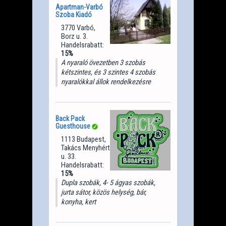
Apartman-Varbó
Szoba Kiadó
3770 Varbó,
Borz u. 3.
Handelsrabatt:
15%
A nyaraló övezetben 3 szobás
kétszintes, és 3 szintes 4 szobás
nyaralókkal állok rendelkezésre
Back Pack
Guesthouse
1113 Budapest,
Takács Menyhért
u. 33.
Handelsrabatt:
15%
Dupla szobák, 4- 5 ágyas szobák,
jurta sátor, közös helység, bár,
konyha, kert