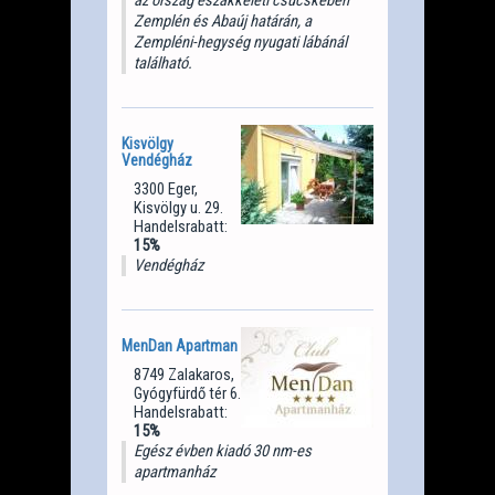
Zemplén és Abaúj határán, a
Zempléni-hegység nyugati lábánál
található.
Kisvölgy
Vendégház
3300 Eger,
Kisvölgy u. 29.
Handelsrabatt:
15%
Vendégház
MenDan Apartman
8749 Zalakaros,
Gyógyfürdő tér 6.
Handelsrabatt:
15%
Egész évben kiadó 30 nm-es
apartmanház