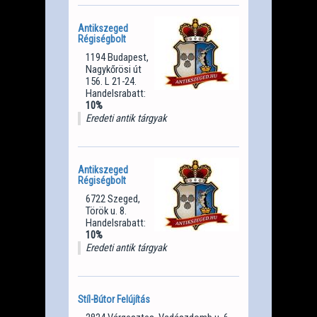
Antikszeged
Régiségbolt
1194 Budapest,
Nagykőrösi út
156. L 21-24.
Handelsrabatt:
10%
Eredeti antik tárgyak
Antikszeged
Régiségbolt
6722 Szeged,
Török u. 8.
Handelsrabatt:
10%
Eredeti antik tárgyak
Stíl-Bútor Felújítás