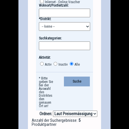
Inlernet - Online Voucher
Wohnort/Postleitzahl:
*Distrikt:
Suchkategorien:
Aktivität:
Activ
Inactiv
Alle
* Bitte
geben Sie
bei der
Auswahl
des
Distriktes
den
genauen
Ort an!
Ordnen:
Anzahl der Suchergebnisse:
5
Produktpartner