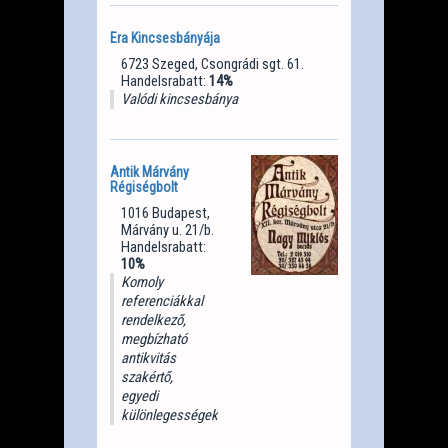
Era Kincsesbányája
6723 Szeged, Csongrádi sgt. 61.
Handelsrabatt:
14%
Valódi kincsesbánya
Antik Márvány
Régiségbolt
1016 Budapest,
Márvány u. 21/b.
Handelsrabatt:
10%
Komoly
referenciákkal
rendelkező,
megbízható
antikvitás
szakértő,
egyedi
különlegességekkel