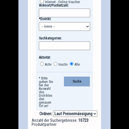
Inlernet - Online Voucher
Wohnort/Postleitzahl:
*Distrikt:
Suchkategorien:
Aktivität:
Activ
Inactiv
Alle
* Bitte
geben Sie
bei der
Auswahl
des
Distriktes
den
genauen
Ort an!
Ordnen:
Anzahl der Suchergebnisse:
10723
Produktpartner