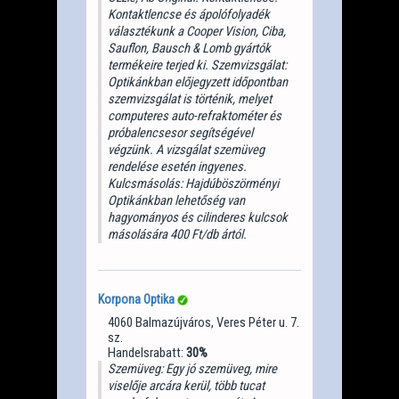
Kontaktlencse és ápolófolyadék
választékunk a Cooper Vision, Ciba,
Sauflon, Bausch & Lomb gyártók
termékeire terjed ki. Szemvizsgálat:
Optikánkban előjegyzett időpontban
szemvizsgálat is történik, melyet
computeres auto-refraktométer és
próbalencsesor segítségével
végzünk. A vizsgálat szemüveg
rendelése esetén ingyenes.
Kulcsmásolás: Hajdúböszörményi
Optikánkban lehetőség van
hagyományos és cilinderes kulcsok
másolására 400 Ft/db ártól.
Korpona Optika
4060 Balmazújváros, Veres Péter u. 7.
sz.
Handelsrabatt:
30%
Szemüveg: Egy jó szemüveg, mire
viselője arcára kerül, több tucat