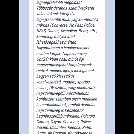
legmegfelelőbb megoldást.
Többszáz darabos szemüvegkeret
választékunk kiterjed a
legegyszerűbb műanyag keretektől a
márkás (Converse, No Fear, Police,
HEAD, Guess, Avanglion, Retro, stb.)
keretekig, melyek árait
lehetőségekhez mérten
folyamatosan a legalacsonyabb
szinten tartjuk. Napszemüveg:
Optikánkban csak minőségi
napszemüvegeket forgalmazunk,
melyek minden igényt kielégítenek.
Legyen szó klasszikus
vonalvezetésű, modern, sportos,
színes, UV szűrős, vagy polárszűrős
napszemüvegről. Készletünkön
korlátozott számban olyan modellek
is megtalálhatóak, amiből dioptriás
napszemüveg is készíthető!
Legnépszerűbb márkáink: Polaroid,
Carrera, Oxydo, Converse, Police,
Solano, Columbia, Reebok, Retro,
Ozzie, Ab Original. Kontaktlencse: