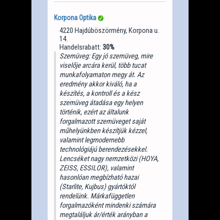
Korpona Optika
4220 Hajdúböszörmény, Korpona u.
14.
Handelsrabatt:
30%
Szemüveg: Egy jó szemüveg, mire
viselője arcára kerül, több tucat
munkafolyamaton megy át. Az
eredmény akkor kiváló, ha a
készítés, a kontroll és a kész
szemüveg átadása egy helyen
történik, ezért az általunk
forgalmazott szemüveget saját
műhelyünkben készítjük kézzel,
valamint legmodernebb
technológiájú berendezésekkel.
Lencséket nagy nemzetközi (HOYA,
ZEISS, ESSILOR), valamint
hasonlóan megbízható hazai
(Starlite, Kujbus) gyártóktól
rendelünk. Márkafüggetlen
forgalmazóként mindenki számára
megtaláljuk ár/érték arányban a