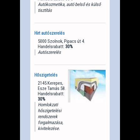
Autókozmetika, autó belső és külső
tisztítás
Hirt autószerelés
5000 Szolnok, Pipacs út 4.
Handelsrabatt:
30%
Autószerelés
Hőszigetelés
2145 Kerepes,
Esze Tamás 58.
Handelsrabatt:
30%
Homlokzati
hőszigetelési
rendszerek
forgalmazása,
kivitelezése.