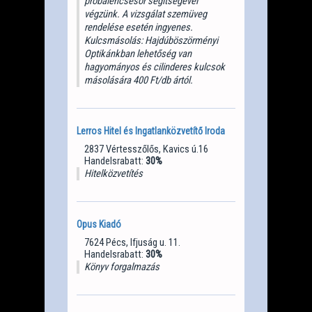
próbalencsesor segítségével
végzünk. A vizsgálat szemüveg
rendelése esetén ingyenes.
Kulcsmásolás: Hajdúböszörményi
Optikánkban lehetőség van
hagyományos és cilinderes kulcsok
másolására 400 Ft/db ártól.
Lerros Hitel és Ingatlanközvetítő Iroda
2837 Vértesszőlős, Kavics ú.16
Handelsrabatt:
30%
Hitelközvetítés
Opus Kiadó
7624 Pécs, Ifjuság u. 11.
Handelsrabatt:
30%
Könyv forgalmazás