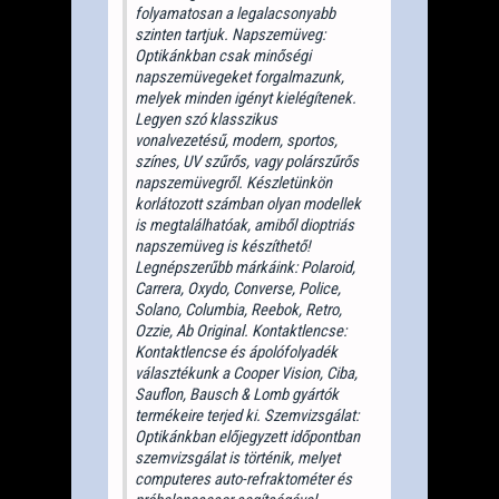
folyamatosan a legalacsonyabb
szinten tartjuk. Napszemüveg:
Optikánkban csak minőségi
napszemüvegeket forgalmazunk,
melyek minden igényt kielégítenek.
Legyen szó klasszikus
vonalvezetésű, modern, sportos,
színes, UV szűrős, vagy polárszűrős
napszemüvegről. Készletünkön
korlátozott számban olyan modellek
is megtalálhatóak, amiből dioptriás
napszemüveg is készíthető!
Legnépszerűbb márkáink: Polaroid,
Carrera, Oxydo, Converse, Police,
Solano, Columbia, Reebok, Retro,
Ozzie, Ab Original. Kontaktlencse:
Kontaktlencse és ápolófolyadék
választékunk a Cooper Vision, Ciba,
Sauflon, Bausch & Lomb gyártók
termékeire terjed ki. Szemvizsgálat:
Optikánkban előjegyzett időpontban
szemvizsgálat is történik, melyet
computeres auto-refraktométer és