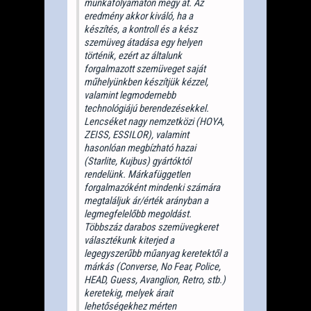
munkafolyamaton megy át. Az
eredmény akkor kiváló, ha a
készítés, a kontroll és a kész
szemüveg átadása egy helyen
történik, ezért az általunk
forgalmazott szemüveget saját
műhelyünkben készítjük kézzel,
valamint legmodernebb
technológiájú berendezésekkel.
Lencséket nagy nemzetközi (HOYA,
ZEISS, ESSILOR), valamint
hasonlóan megbízható hazai
(Starlite, Kujbus) gyártóktól
rendelünk. Márkafüggetlen
forgalmazóként mindenki számára
megtaláljuk ár/érték arányban a
legmegfelelőbb megoldást.
Többszáz darabos szemüvegkeret
választékunk kiterjed a
legegyszerűbb műanyag keretektől a
márkás (Converse, No Fear, Police,
HEAD, Guess, Avanglion, Retro, stb.)
keretekig, melyek árait
lehetőségekhez mérten