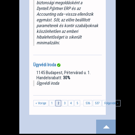
biztonsági megoldásként a
Dyntell.P@rtner ERP és az
Accounting oda–vissza ellenőrzik
egymást. Sőt, az előre beállított
paraméterek és kontir szabályoknak
köszönhetően az emberi
hibalehetőséget is sikerült
minimalizálni.
Ügyvédi Iroda
1145 Budapest, Pétervárad u. 1.
Handelsrabatt:
30%
Ügyvédi iroda
...
« Vorige
1
2
3
4
5
536
537
Folgende »