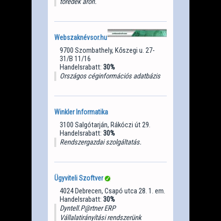
töredék áron.
Webszaknévsor.hu
9700 Szombathely, Kőszegi u. 27-
31/B 11/16
Handelsrabatt:
30%
Országos céginformációs adatbázis
Winkler Informatika
3100 Salgótarján, Rákóczi út 29.
Handelsrabatt:
30%
Rendszergazdai szolgáltatás.
Ügyviteli Szoftver
4024 Debrecen, Csapó utca 28. 1. em.
Handelsrabatt:
30%
Dyntell.P@rtner ERP
Vállalatirányítási rendszerünk