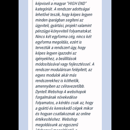
képviseli a magyar "HIGH END"
kategóriát. A rendszer adottságai
lehetővé teszik, hogy képes legyen
minden iparágban segíteni az
ügyviteli, gyártási, projekt valamint
pénzügyi-könyvviteli folyamatokat.
Nincs két egyforma cég, nincs két
egyforma megoldás, ezért is
terveztük a rendszert úgy, hogy
képes legyen igazodni az
igényekhez, a beállítások
módosításával vagy fejlesztéssel. A
rendszer modulárisan felépített, az
egyes modulok akár más
rendszerekhez is köthetők,
amennyiben az célravezetőbb.
Dyntell.Webshop A webshopok
forgalmának növekedése
folyamatos, a kérdés csak az, hogy
a gyártó és kereskedő cégek mikor
és hogyan csatlakoznak az online
értékesítéshez. Webshop
megoldásunk az egyszerű